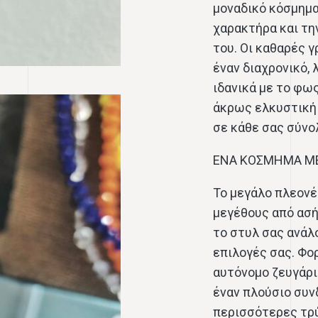
μοναδικό κόσμημα
χαρακτήρα και τη
του. Οι καθαρές 
έναν διαχρονικό, 
ιδανικά με το φως
άκρως ελκυστική 
σε κάθε σας σύνο
ΕΝΑ ΚΟΣΜΗΜΑ ΜΕ
Το μεγάλο πλεονέ
μεγέθους από ασήμ
το στυλ σας ανάλο
επιλογές σας. Φο
αυτόνομο ζευγάρι 
έναν πλούσιο συν
περισσότερες τρύ