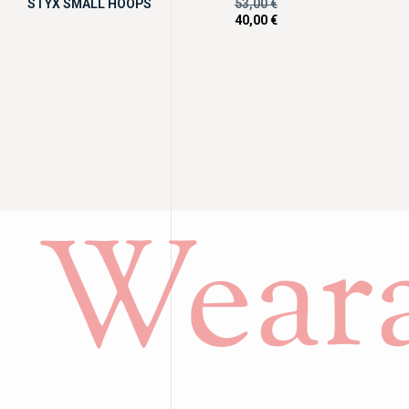
STYX SMALL HOOPS
53,00
€
40,00
€
Weara