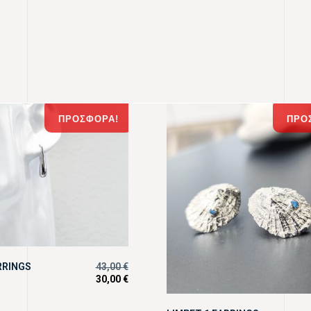
ΠΡΟΣΦΟΡΆ!
ΠΡΟ
RRINGS
43,00
€
30,00
€