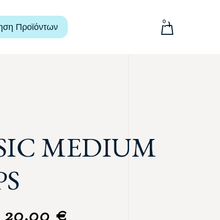
0
ηση Προϊόντων
SIC MEDIUM
PS
20,00
€