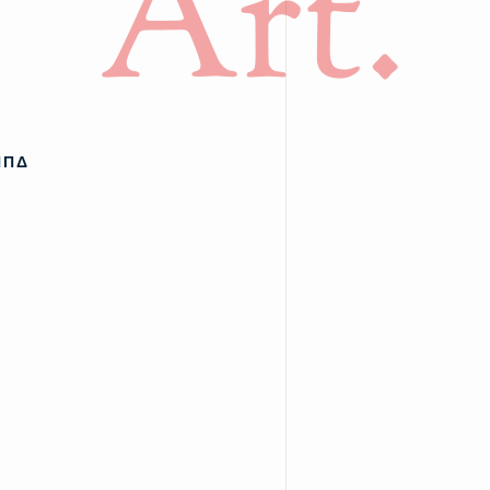
Art.
ΠΠΔ
υ