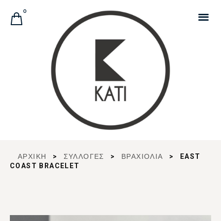
Αναζήτηση Προϊόντων
0
ΑΡΧΙΚΉ
>
ΣΥΛΛΟΓΈΣ
>
ΒΡΑΧΙΟΛΙΑ
>
EAST
COAST BRACELET