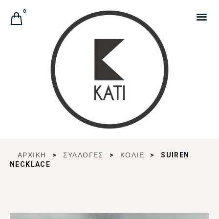
Αναζήτηση Προϊόντων
0
ΑΡΧΙΚΉ
>
ΣΥΛΛΟΓΈΣ
>
ΚΟΛΙΕ
>
SUIREN
NECKLACE