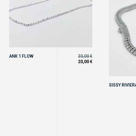
ANK 1 FLOW
30,00
€
20,00
€
SISSY RIVIE