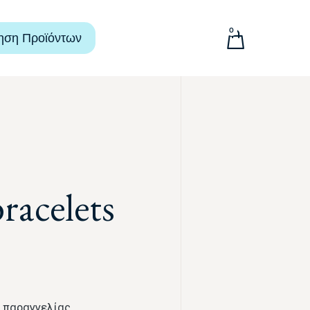
0
ηση Προϊόντων
acelets
 παραγγελίας