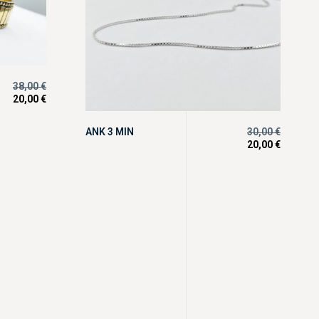
38,00
€
20,00
€
ANK 3 MIN
30,00
€
20,00
€