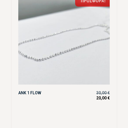
ΠΡΟΣΦΟΡΆ!
ANK 1 FLOW
30,00
€
20,00
€