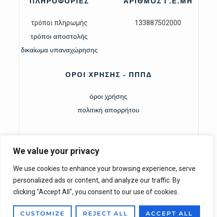
ΠΛΗΡΟΦΟΡΙΕΣ
ΑΡΙΘΜΟΣ Γ.Ε.ΜΗ
τρόποι πληρωμής
133887502000
τρόποι αποστολής
δικαίωμα υπαναχώρησης
ΟΡΟΙ ΧΡΗΣΗΣ - ΠΠΠΔ
όροι χρήσης
πολιτική απορρήτου
We value your privacy
We use cookies to enhance your browsing experience, serve
personalized ads or content, and analyze our traffic. By
clicking "Accept All", you consent to our use of cookies.
Copyright © 2026
Kati Designs. All rights reserved.
|
ODRYX.com
CUSTOMIZE
REJECT ALL
ACCEPT ALL