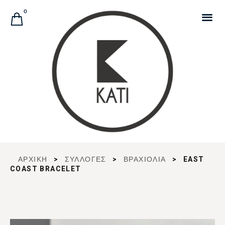
Αναζήτηση Προϊόντων
0
ΑΡΧΙΚΉ
>
ΣΥΛΛΟΓΈΣ
>
ΒΡΑΧΙΟΛΙΑ
>
EAST
COAST BRACELET