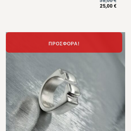
38,00
€
25,00
€
ΠΡΟΣΦΟΡΆ!