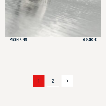
69,00
€
MESH RING
1
2