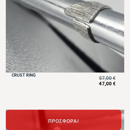
CRUST RING
57,00
€
47,00
€
ΠΡΟΣΦΟΡΆ!