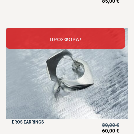
85,00
€
ΠΡΟΣΦΟΡΆ!
EROS EARRINGS
80,00
€
60,00
€