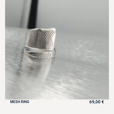
69,00
€
MESH RING