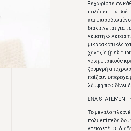
Ξεχωρίστε σε κάθ
πολύσειρο κολιέ 
και επιροδιωμένο
διακρίνεται για 
γεμάτη φινέτσα π
μικροσκοπικές χά
χαλαζία (pink quar
γεωμετρικούς κρυ
ζουμερή απόχρωσ
παίζουν υπέροχα 
λάμψη που δίνει 
ΕΝΑ STATEMENT 
Το μεγάλο πλεονέκ
πολυεπίπεδη δομή
ντεκολτέ. Οι δια