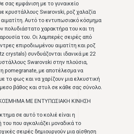
ε σας εμφάνιση με το γυναικείο
με κρυστάλλους Swarovski, ροζ χαλαζία
 αιματίτη. Αυτό το εντυπωσιακό κόσμημα
τον πολυδιάστατο χαρακτήρα του και τη
αρουσία του. Οι λαμπερές σειρές από
ντρες επιροδιωμένου αιματίτη και ροζ
tz crystals) συνδυάζονται ιδανικά με 22
στάλλους Swarovski στην πλούσια,
η pomegranate, με αποτέλεσμα να
με το φως και να χαρίζουν μια ελκυστική
άμεσο βάθος και στυλ σε κάθε σας σύνολο.
ΚΟΣΜΗΜΑ ΜΕ ΕΝΤΥΠΩΣΙΑΚΗ ΚΙΝΗΣΗ
τημα σε αυτό το κολιέ είναι η
 του που αγκαλιάζει μοναδικά το
δοχικές σειρές δημιουργούν μια αίσθηση