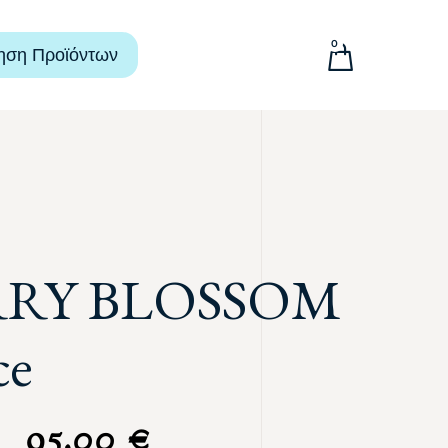
0
ηση Προϊόντων
RY BLOSSOM
ce
95,00
€