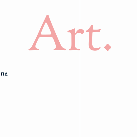
Art.
ΠΠΔ
υ