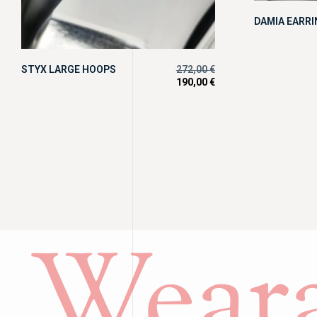
DAMIA EARR
STYX LARGE HOOPS
272,00
€
190,00
€
Weara