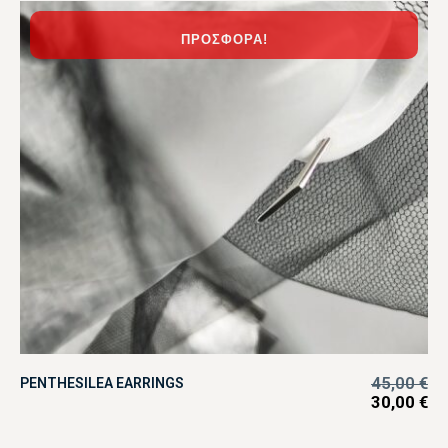
ΠΡΟΣΦΟΡΆ!
45,00
€
PENTHESILEA EARRINGS
30,00
€