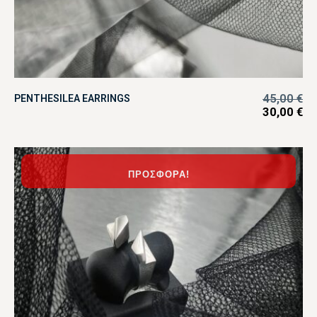
45,00
€
PENTHESILEA EARRINGS
30,00
€
ΠΡΟΣΦΟΡΆ!