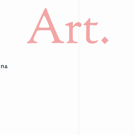
Art.
ΠΠΔ
υ