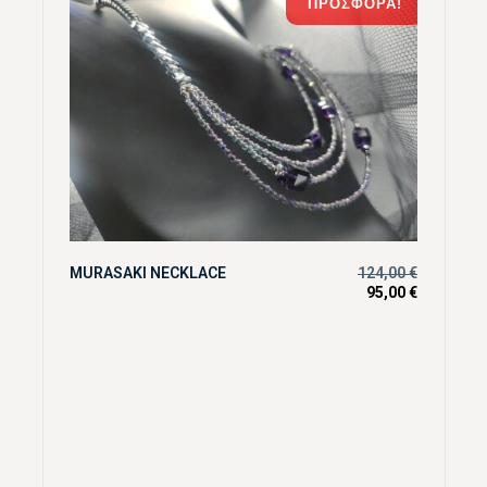
ΠΡΟΣΦΟΡΆ!
MURASAKI NECKLACE
124,00
€
95,00
€