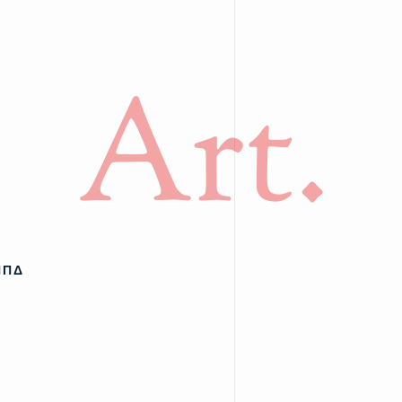
Art.
ΠΠΔ
υ