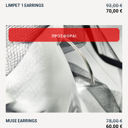
93,00
€
LIMPET 1 EARRINGS
70,00
€
ΠΡΟΣΦΟΡΆ!
78,00
€
MUSE EARRINGS
60,00
€