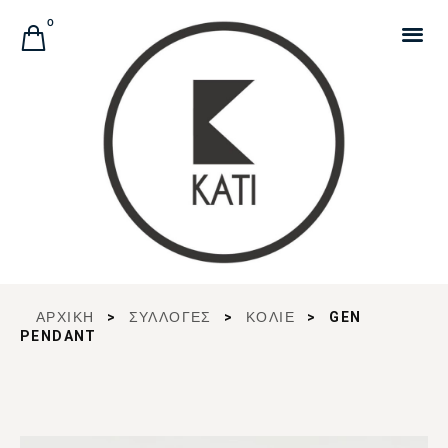
Αναζήτηση Προϊόντων
0
ΑΡΧΙΚΉ
>
ΣΥΛΛΟΓΈΣ
>
ΚΟΛΙΕ
>
GEN
PENDANT