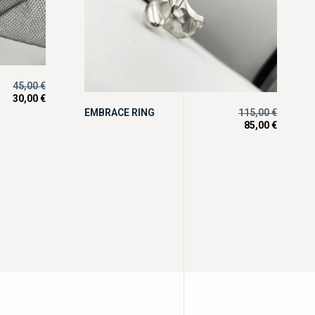
45,00
€
30,00
€
EMBRACE RING
115,00
€
85,00
€