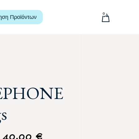
0
ηση Προϊόντων
EPHONE
gs
40,00
€