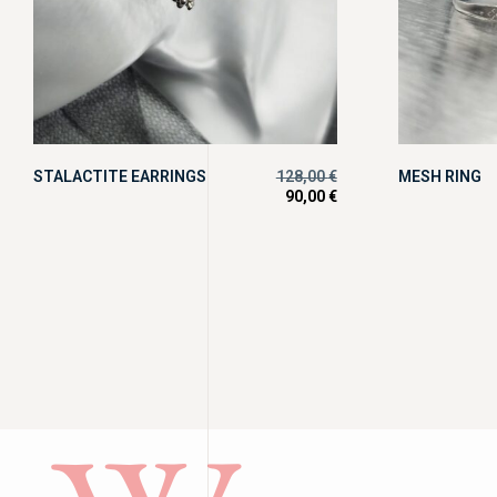
STALACTITE EARRINGS
128,00
€
MESH RING
90,00
€