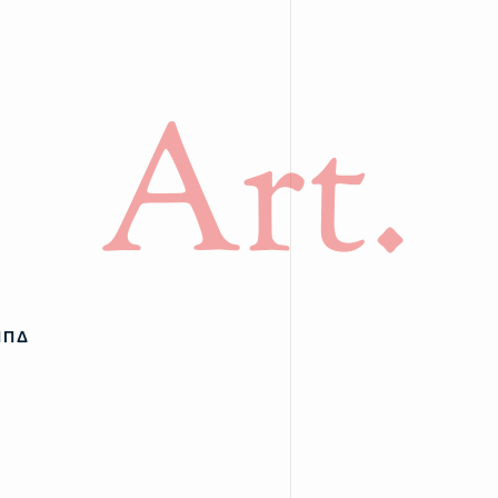
Art.
ΠΠΔ
υ