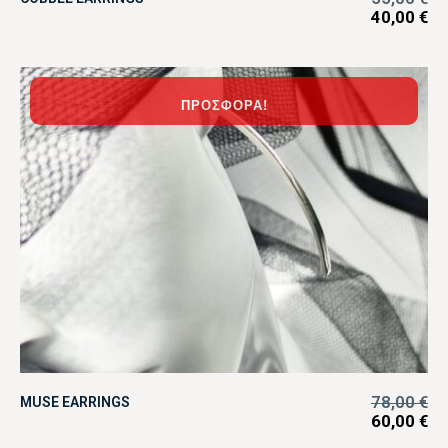
40,00
€
ΠΡΟΣΦΟΡΆ!
78,00
€
MUSE EARRINGS
60,00
€