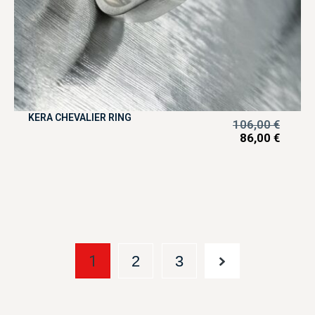
KERA CHEVALIER RING
106,00
€
86,00
€
1
2
3