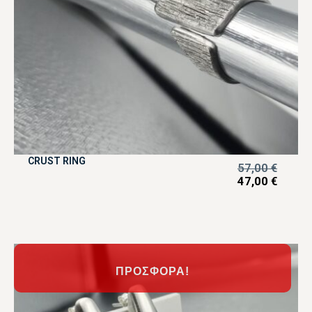
CRUST RING
57,00
€
47,00
€
ΠΡΟΣΦΟΡΆ!