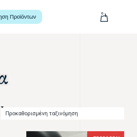
0
ηση Προϊόντων
α