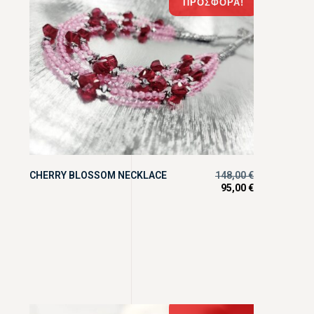
ΠΡΟΣΦΟΡΆ!
CHERRY BLOSSOM NECKLACE
148,00
€
95,00
€