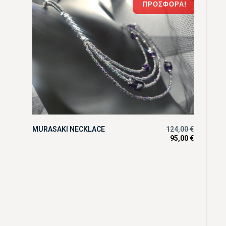
ΠΡΟΣΦΟΡΆ!
MURASAKI NECKLACE
124,00
€
95,00
€